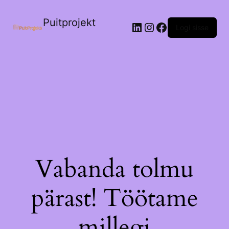
Puitprojekt
LinkedIn
Instagram
Facebook
Logi sisse
Vabanda tolmu
pärast! Töötame
millegi