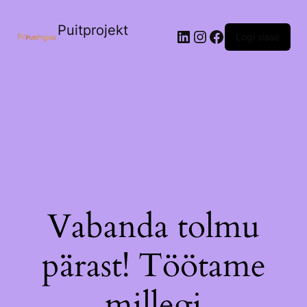
Puitprojekt
LinkedIn
Instagram
Facebook
Logi sisse
Vabanda tolmu
pärast! Töötame
millegi