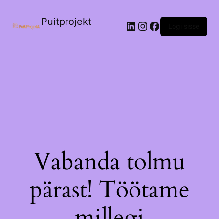
Puitprojekt
LinkedIn
Instagram
Facebook
Logi sisse
Vabanda tolmu
pärast! Töötame
millegi